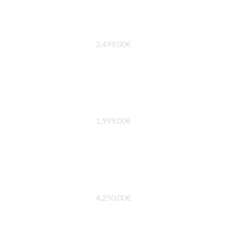
CONJUNTO BORA BORA
2,499.00
€
COLLAR ALMA
1,999.00
€
ANILLO CLOE
4,250.00
€