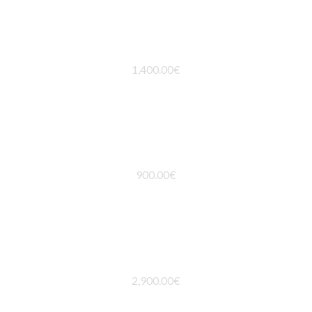
Pulsera ATENEA
1,400.00
€
PENDIENTE CJTO ATENEA
900.00
€
COLGANTE TAHITI
2,900.00
€