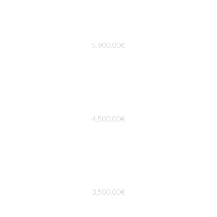
ANILLO ETERNITY
5,900.00
€
ANILLO ZAFIRO IMPERIAL
4,500.00
€
COLGANTE SIDNEY
3,500.00
€