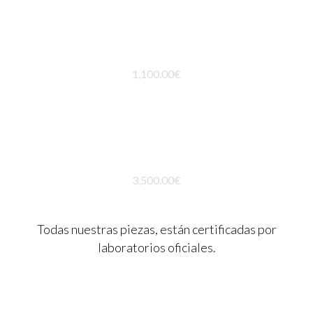
PENDIENTES CJTO MONACO
1,100.00
€
COLLAR CJTO MONACO
3,500.00
€
Todas nuestras piezas, están certificadas por
laboratorios oficiales.