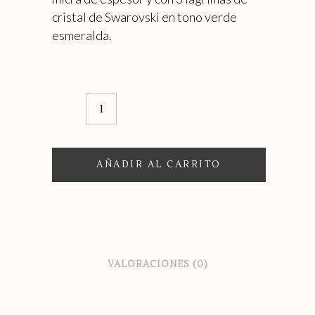
cristal de Swarovski en tono verde
esmeralda.
COLLAR
AURORA
quantity
AÑADIR AL CARRITO
VALORACIONES (0)