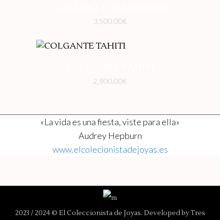
COLLAR CJTO MONACO
3,500.00
€
COLGANTE TAHITI
2,900.00
€
«La vida es una fiesta, viste para ella»
Audrey Hepburn
www.elcolecionistadejoyas.es
2023 / 2024 © El Coleccionista de Joyas. Developed by
Tres