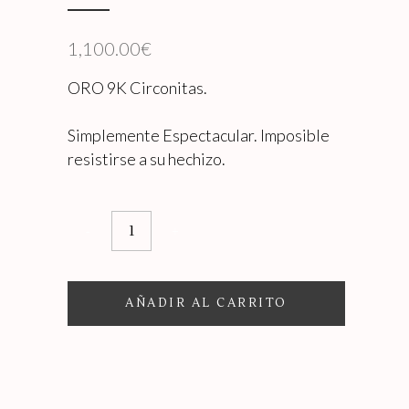
1,100.00
€
ORO 9K Circonitas.
Simplemente Espectacular. Imposible
resistirse a su hechizo.
PENDIENTES
CJTO
PALACE
AÑADIR AL CARRITO
quantity